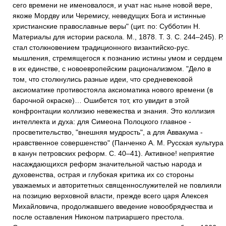
сего времени не именовалося, и учат нас ныне новой вере,
якоже Мордву или Черемису, неведущих Бога и истинные
христианские православные веры" (цит. по: Субботин Н.
Материалы для истории раскола. М., 1878. Т. 3. С. 244–245). Р.
стал столкновением традиционного византийско-рус.
мышления, стремящегося к познанию истины умом и сердцем
в их единстве, с новоевропейским рационализмом. "Дело в
том, что столкнулись разные идеи, что средневековой
аксиоматике противостояла аксиоматика нового времени (в
барочной окраске)… Ошибется тот, кто увидит в этой
конфронтации коллизию невежества и знания. Это коллизия
интеллекта и духа: для Симеона Полоцкого главное -
просветительство, "внешняя мудрость", а для Аввакума -
нравственное совершенство" (Панченко А. М. Русская культура
в канун петровских реформ. С. 40–41). Активное! неприятие
насаждающихся реформ значительной частью народа и
духовенства, острая и глубокая критика их со стороны
уважаемых и авторитетных священнослужителей не повлияли
на позицию верховной власти, прежде всего царя Алексея
Михайловича, продолжавшего введение новообрядчества и
после оставления Никоном патриаршего престола.