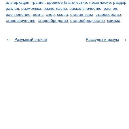
альтеркация
,
грызня
,
древлее благочестие
,
несогласие
,
раздор
,
разлад
,
размолвка
,
разногласие
,
раскольничество
,
распря
,
расчленение
,
рознь
,
спор
,
ссора
,
старая вера
,
староверство
,
староверчество
,
старообрядство
,
старообрядчество
,
схизма
Разумный эгоизм
Рассудок и разум