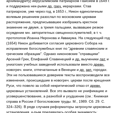
архимандриту) иерусалимским патриархом Паисием в 1649 г.
и поддержана нек-рыми
др.
греч.
иерархами. Став
патриархом, уже через год, в 1653 г., Никон единоличным
волевым решением разослал по московским церквам
распоряжение, предписывавшее изображать крестное
знамение не двумя, а тремя пальцами, вызвавшее резкое
осуждение мн. авторитетных священнослужителей, в т. ч.
протопопов Иоанна Неронова и Аввакума. На следующий год
(1654) Никон добивается согласия церковного Собора на
исправление богослужебных книг по "древним славянским и
греческим образцам". Однако никоновские "справщики"
Арсений Грек, Епифаний Славинецкий и
др.
выученики
лат.
и
униатских учебных заведений использовали вместо
древн.
новогреч. книги, отпечатанные в Венеции и
др.
зап.
городах.
Эти не пользовавшиеся доверием тексты воспроизводили все
изменения, происшедшие в новогреч. церкви после крещения
Руси, что повело за собой некритический отказ от
древн.
церковных установлений. Все это вызвало не унификацию и
усовершенствование, а разнобой и ухудшение (см.: Книжная
справа в России // Богословские труды. М., 1989. Сб. 29. С.
324–326). В ряде случаев реформаторы затронули церковные
установления, к-рым придавалась особая значимость: