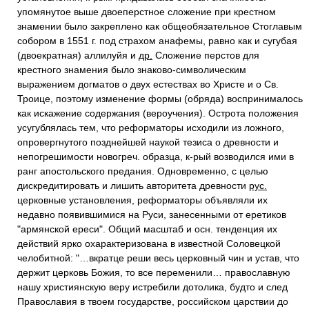
упомянутое выше двоеперстное сложение при крестном
знамении было закреплено как общеобязательное Стоглавым
собором в 1551 г. под страхом анафемы, равно как и сугубая
(двоекратная) аллилуйя и
др.
Сложение перстов для
крестного знамения было знаково-символическим
выражением догматов о двух естествах во Христе и о Св.
Троице, поэтому изменение формы (обряда) воспринималось
как искажение содержания (вероучения). Острота положения
усугублялась тем, что реформаторы исходили из ложного,
опровергнутого позднейшей наукой тезиса о древности и
непогрешимости новогреч. образца, к-рый возводился ими в
ранг апостольского предания. Одновременно, с целью
дискредитировать и лишить авторитета древности
рус.
церковные установления, реформаторы объявляли их
недавно появившимися на Руси, занесенными от еретиков
"армянской ереси". Общий масштаб и осн. тенденция их
действий ярко охарактеризована в известной Соловецкой
челобитной: "…вкратце реши весь церковный чин и устав, что
держит церковь Божия, то все переменили… православную
нашу християнскую веру истребили дотолика, будто и след
Православия в твоем государстве, российском царствии до