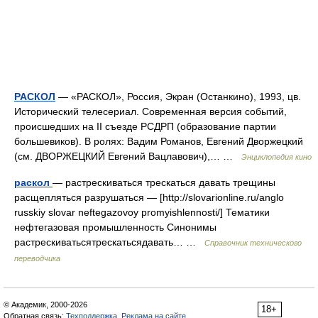
РАСКОЛ
— «РАСКОЛ», Россия, Экран (Останкино), 1993, цв.
Исторический телесериал. Современная версия событий,
происшедших на II съезде РСДРП (образование партии
большевиков). В ролях: Вадим Романов, Евгений Дворжецкий
(см. ДВОРЖЕЦКИЙ Евгений Вацлавович),… …
Энциклопедия кино
раскол
— растрескиваться трескаться давать трещины
расщепляться разрушаться — [http://slovarionline.ru/anglo
russkiy slovar neftegazovoy promyishlennosti/] Тематики
нефтегазовая промышленность Синонимы
растрескиватьсятрескатьсядавать… …
Справочник технического
переводчика
© Академик, 2000-2026
18+
Обратная связь:
Техподдержка
,
Реклама на сайте