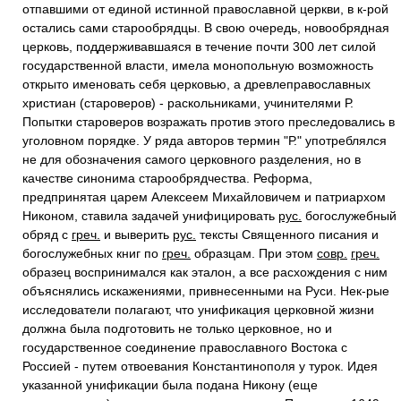
отпавшими от единой истинной православной церкви, в к-рой
остались сами старообрядцы. В свою очередь, новообрядная
церковь, поддерживавшаяся в течение почти 300 лет силой
государственной власти, имела монопольную возможность
открыто именовать себя церковью, а древлеправославных
христиан (староверов) - раскольниками, учинителями Р.
Попытки староверов возражать против этого преследовались в
уголовном порядке. У ряда авторов термин "Р." употреблялся
не для обозначения самого церковного разделения, но в
качестве синонима старообрядчества. Реформа,
предпринятая царем Алексеем Михайловичем и патриархом
Никоном, ставила задачей унифицировать
рус.
богослужебный
обряд с
греч.
и выверить
рус.
тексты Священного писания и
богослужебных книг по
греч.
образцам. При этом
совр.
греч.
образец воспринимался как эталон, а все расхождения с ним
объяснялись искажениями, привнесенными на Руси. Нек-рые
исследователи полагают, что унификация церковной жизни
должна была подготовить не только церковное, но и
государственное соединение православного Востока с
Россией - путем отвоевания Константинополя у турок. Идея
указанной унификации была подана Никону (еще