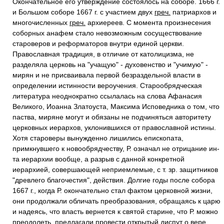
Окончательное его утверждение состоялось на соборе. 1666 г.
и Большом соборе 1667 г. с участием двух
греч.
патриархов и
многочисленных
греч.
архиереев. С момента произнесения
соборных анафем стало невозможным сосуществование
староверов и реформаторов внутри единой церкви.
Православная традиция, в отличие от католицизма, не
разделяла церковь на "учащую" - духовенство и "учимую" -
мирян и не присваивала первой безраздельной власти в
определении истинности вероучения. Старообрядческая
литература неоднократно ссылалась на слова Афанасия
Великого, Иоанна Златоуста, Максима Исповедника о том, что
паства, миряне могут и обязаны не подчиняться авторитету
церковных иерархов, уклонившихся от православной истины.
Хотя староверы вынужденно лишились епископата,
примкнувшего к новообрядчеству, Р. означал не отрицание ин-
та иерархии вообще, а разрыв с данной конкретной
иерархией, совершающей неприемлемые, с т. зр. защитников
"древлего благочестия", действия. Долгие годы после собора
1667 г., когда Р. окончательно стал фактом церковной жизни,
они продолжали обличать преобразования, обращаясь к царю
и надеясь, что власть вернется к святой старине, что Р. можно
преодолеть, предлагали провести открытый диспут о вере