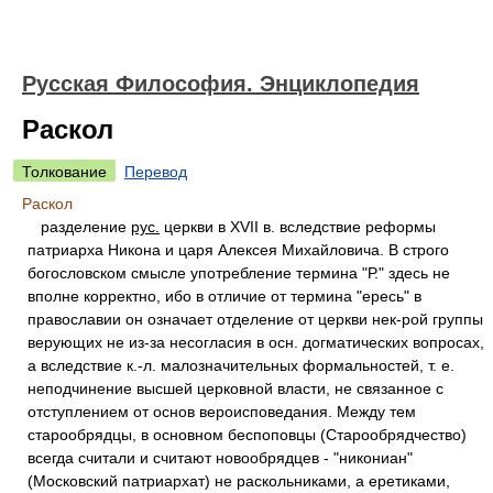
Русская Философия. Энциклопедия
Раскол
Толкование
Перевод
Раскол
разделение
рус.
церкви в XVII в. вследствие реформы
патриарха Никона и царя Алексея Михайловича. В строго
богословском смысле употребление термина "Р." здесь не
вполне корректно, ибо в отличие от термина "ересь" в
православии он означает отделение от церкви нек-рой группы
верующих не из-за несогласия в осн. догматических вопросах,
а вследствие к.-л. малозначительных формальностей, т. е.
неподчинение высшей церковной власти, не связанное с
отступлением от основ вероисповедания. Между тем
старообрядцы, в основном беспоповцы (Старообрядчество)
всегда считали и считают новообрядцев - "никониан"
(Московский патриархат) не раскольниками, а еретиками,