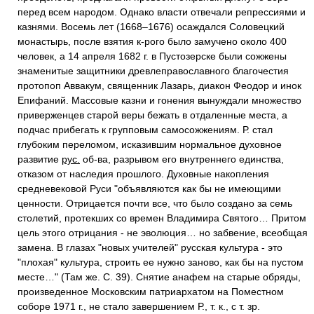
перед всем народом. Однако власти отвечали репрессиями и
казнями. Восемь лет (1668–1676) осаждался Соловецкий
монастырь, после взятия к-рого было замучено около 400
человек, а 14 апреля 1682 г. в Пустозерске были сожжены
знаменитые защитники древлеправославного благочестия
протопоп Аввакум, священник Лазарь, диакон Феодор и инок
Епифаний. Массовые казни и гонения вынуждали множество
приверженцев старой веры бежать в отдаленные места, а
подчас прибегать к групповым самосожжениям. Р. стал
глубоким переломом, исказившим нормальное духовное
развитие
рус.
об-ва, разрывом его внутреннего единства,
отказом от наследия прошлого. Духовные накопления
средневековой Руси "объявляются как бы не имеющими
ценности. Отрицается почти все, что было создано за семь
столетий, протекших со времен Владимира Святого… Притом
цель этого отрицания - не эволюция… но забвение, всеобщая
замена. В глазах "новых учителей" русская культура - это
"плохая" культура, строить ее нужно заново, как бы на пустом
месте…" (Там же. С. 39). Снятие анафем на старые обряды,
произведенное Московским патриархатом на Поместном
соборе 1971 г., не стало завершением Р., т. к., с т. зр.