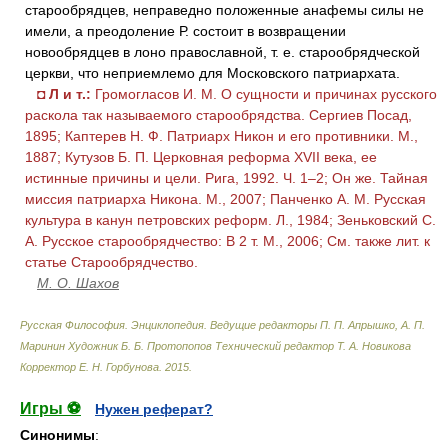
старообрядцев, неправедно положенные анафемы силы не
имели, а преодоление Р. состоит в возвращении
новообрядцев в лоно православной, т. е. старообрядческой
церкви, что неприемлемо для Московского патриархата.
◘
Л и т.:
Громогласов И. М. О сущности и причинах русского
раскола так называемого старообрядства. Сергиев Посад,
1895; Каптерев Н. Ф. Патриарх Никон и его противники. М.,
1887; Кутузов Б. П. Церковная реформа XVII века, ее
истинные причины и цели. Рига, 1992. Ч. 1–2; Он же. Тайная
миссия патриарха Никона. М., 2007; Панченко А. М. Русская
культура в канун петровских реформ. Л., 1984; Зеньковский С.
А. Русское старообрядчество: В 2 т. М., 2006; См. также лит. к
статье Старообрядчество.
М. О. Шахов
Русская Философия. Энциклопедия
.
Ведущие редакторы П. П. Апрышко, А. П.
Маринин Художник Б. Б. Протопопов Технический редактор Т. А. Новикова
Корректор Е. Н. Горбунова
.
2015
.
Игры ⚽
Нужен реферат?
Синонимы
: