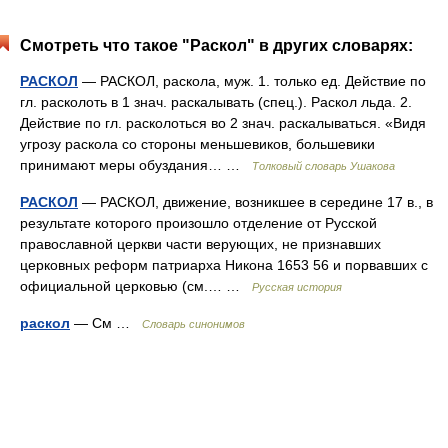
Смотреть что такое "Раскол" в других словарях:
РАСКОЛ
— РАСКОЛ, раскола, муж. 1. только ед. Действие по
гл. расколоть в 1 знач. раскалывать (спец.). Раскол льда. 2.
Действие по гл. расколоться во 2 знач. раскалываться. «Видя
угрозу раскола со стороны меньшевиков, большевики
принимают меры обуздания… …
Толковый словарь Ушакова
РАСКОЛ
— РАСКОЛ, движение, возникшее в середине 17 в., в
результате которого произошло отделение от Русской
православной церкви части верующих, не признавших
церковных реформ патриарха Никона 1653 56 и порвавших с
официальной церковью (см.… …
Русская история
раскол
— См …
Словарь синонимов